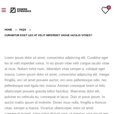
0
HOME
FAQS
CURABITUR EGET LEO AT VELIT IMPERDIET VAGUE IACULIS VITAES?
Lorem ipsum dolor sit amet, consectetur adipiscing elit. Curabitur eget
leo at velit imperdiet varius. In eu ipsum vitae velit congue iaculis vitae
at risus. Nullam tortor nunc, bibendum vitae semper a, volutpat eget
massa. Lorem ipsum dolor sit amet, consectetur adipiscing elit. Integer
fringilla, orci sit amet posuere auctor, orci eros pellentesque odio, nec
pellentesque erat ligula nec massa. Aenean consequat lorem ut felis
ullamcorper posuere gravida tellus faucibus. Maecenas dolor elit,
pulvinar eu vehicula eu, consequat et lacus. Duis et purus ipsum. In
auctor mattis ipsum id molestie. Donec risus nulla, fringilla a rhoncus
vitae, semper a massa. Vivamus ullamcorper, enim sit amet
consequat laoreet, tortor tortor dictum urna, ut egestas urna ipsum nec